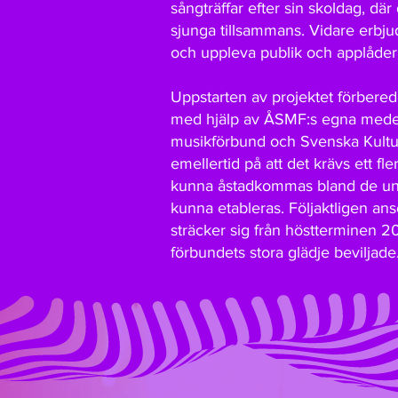
sångträffar efter sin skoldag, dä
sjunga tillsammans. Vidare erbju
och uppleva publik och applåder, 
Uppstarten av projektet förber
med hjälp av ÅSMF:s egna medel
musikförbund och Svenska Kulturf
emellertid på att det krävs ett fl
kunna åstadkommas bland de unga
kunna etableras. Följaktligen ans
sträcker sig från höstterminen 20
förbundets stora glädje beviljade