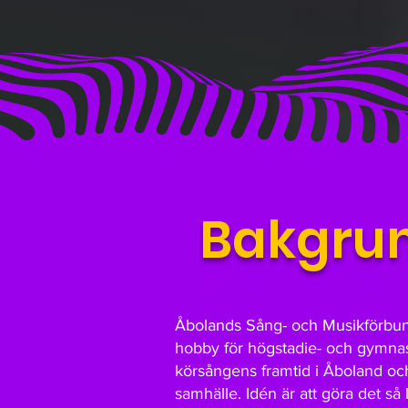
Bakgru
Åbolands Sång- och Musikförbund (
hobby för högstadie- och gymnasi
körsångens framtid i Åboland och s
samhälle. Idén är att göra det så