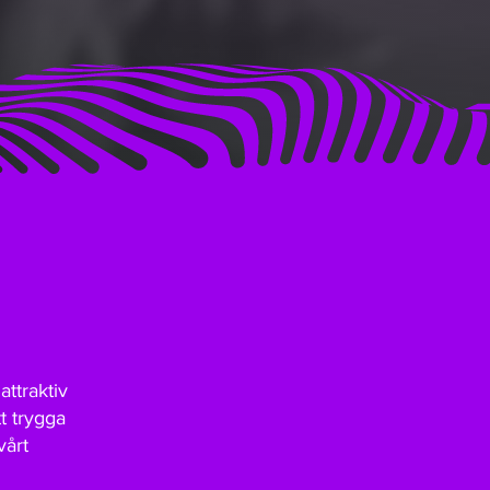
attraktiv
t trygga
vårt