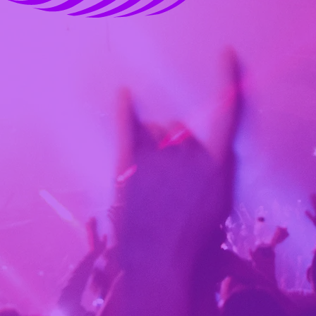
ng Åboland genomförs av Åbol
d med hjälp av understöd oc
Pargas Stad
UNDERSTÖDSSTIFTELSEN FÖR 
VÄNNER HUVUDFÖRENIN