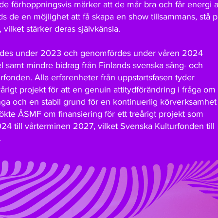
r de förhoppningsvis märker att de mår bra och får energi a
ds de en möjlighet att få skapa en show tillsammans, stå 
vilket stärker deras självkänsla.
eddes under 2023 och genomfördes under våren 2024
 samt mindre bidrag från Finlands svenska sång- och
onden. Alla erfarenheter från uppstartsfasen tyder
erårigt projekt för att en genuin attitydförändring i fråga o
 och en stabil grund för en kontinuerlig körverksamhet
ökte ÅSMF om finansiering för ett treårigt projekt som
24 till vårterminen 2027, vilket Svenska Kulturfonden till
.