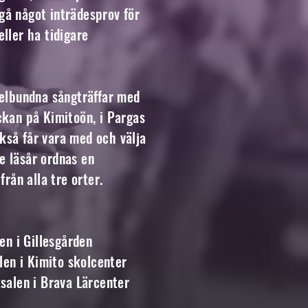
gå något inträdesprov för
ller ha tidigare
gelbundna sångträffar med
ckan på Kimitoön, i Pargas
kså får vara med och välja
je läsår ordnas en
ån alla tre orter.
en i Gillesgården
alen i Kimito skolcenter
ksalen i Brava Lärcenter