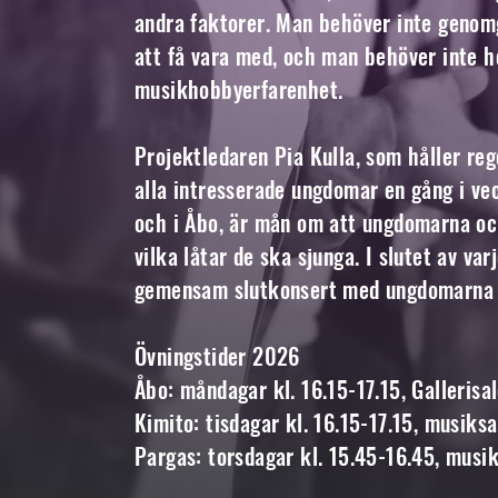
andra faktorer. Man behöver inte genom
att få vara med, och man behöver inte he
musikhobbyerfarenhet.
Projektledaren Pia Kulla, som håller re
alla intresserade ungdomar en gång i ve
och i Åbo, är mån om att ungdomarna oc
vilka låtar de ska sjunga. I slutet av var
gemensam slutkonsert med ungdomarna fr
Övningstider 2026
Åbo: måndagar kl. 16.15-17.15, Gallerisal
Kimito: tisdagar kl. 16.15-17.15, musiks
Pargas: torsdagar kl. 15.45-16.45, musi