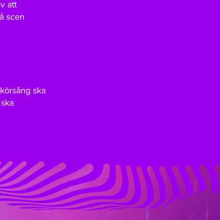
v att
på scen
m körsång ska
 ska