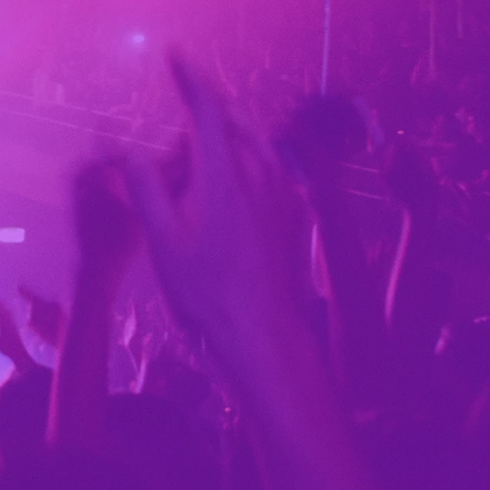
ands sång- och
h bidrag från
ARBETETS
Projektet samarbetar med MinKör-
GEN
nätverket